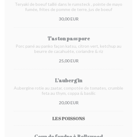
Teryaki de boeuf taillé dans le rumsteck , pointe de mayo
fumée, frites de pomme de terre, jus de boeuf
30,00 EUR
T'as ton pass porc
Porc pané au panko façon katsu, citron vert, ketchup au
beurre de cacahuète, coriandre & riz
25,00 EUR
L’auberg'in
Aubergine rotie au zaatar, compotée de tomates, crumble
feta au thym, coppa & basilic
20,00 EUR
LES POISSONS
Coup de foudre à Bollywood