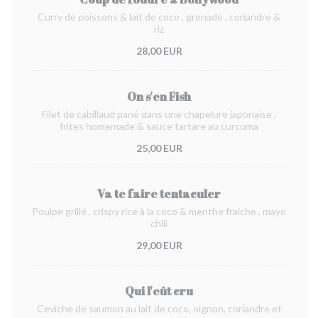
Curry de poissons & lait de coco , grenade , coriandre &
riz
28,00 EUR
On s'en Fish
Filet de cabillaud pané dans une chapelure japonaise ,
frites homemade & sauce tartare au curcuma
25,00 EUR
Va te faire tentaculer
Poulpe grillé , crispy rice à la coco & menthe fraiche , mayo
chili
29,00 EUR
Qui l'eût cru
Ceviche de saumon au lait de coco, oignon, coriandre et