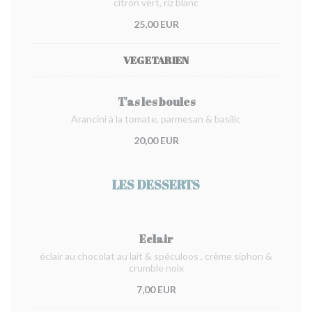
citron vert, riz blanc
25,00 EUR
VEGETARIEN
T'as les boules
Arancini à la tomate, parmesan & basilic
20,00 EUR
LES DESSERTS
Eclair
éclair au chocolat au lait & spéculoos , crème siphon &
crumble noix
7,00 EUR