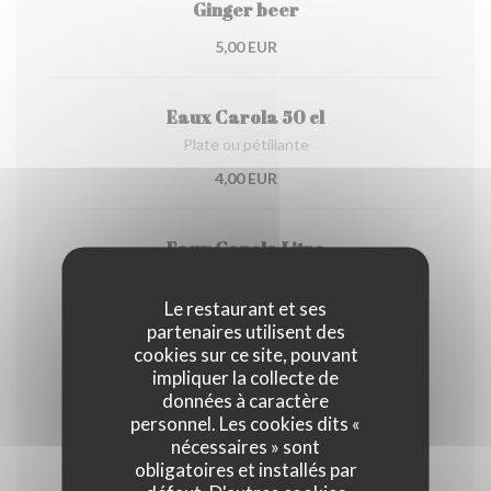
Ginger beer
5,00 EUR
Eaux Carola 50 cl
Plate ou pétillante
4,00 EUR
Eaux Carola Litre
Plate ou pétillante
Le restaurant et ses
8,00 EUR
partenaires utilisent des
cookies sur ce site, pouvant
impliquer la collecte de
LES MOCKTAILS
données à caractère
personnel. Les cookies dits «
nécessaires » sont
Ananas sureau fizz
obligatoires et installés par