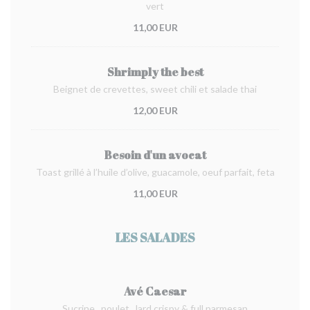
vert
11,00 EUR
Shrimply the best
Beignet de crevettes, sweet chili et salade thai
12,00 EUR
Besoin d'un avocat
Toast grillé à l’huile d’olive, guacamole, oeuf parfait, feta
11,00 EUR
LES SALADES
Avé Caesar
Sucrine , poulet , lard crispy & full parmesan