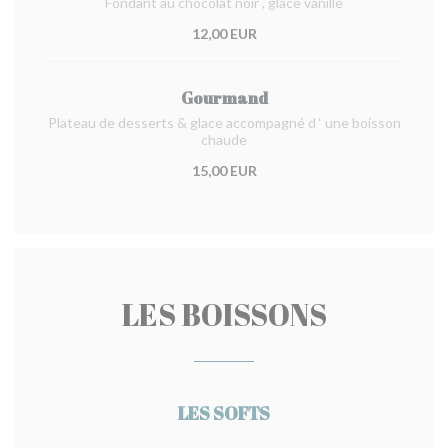
Fondant au chocolat noir , glace vanille
12,00 EUR
Gourmand
Plateau de desserts & glace accompagné d ‘ une boisson
chaude
15,00 EUR
LES BOISSONS
LES SOFTS