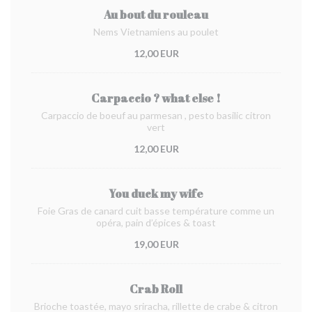
Au bout du rouleau
Nems Vietnamiens au poulet
12,00 EUR
Carpaccio ? what else !
Carpaccio de boeuf au parmesan , pesto basilic citron
vert
12,00 EUR
You duck my wife
Foie Gras de canard cuit basse température comme un
opéra, pain d’épices & toast
19,00 EUR
Crab Roll
Brioche toastée, mayo sriracha, rillette de crabe & citron