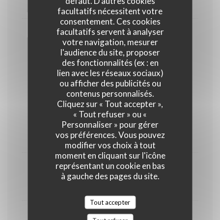
défaut. D'autres cookies
8,00 EUR
facultatifs nécessitent votre
consentement. Ces cookies
facultatifs servent à analyser
Mocktail des cocottes
votre navigation, mesurer
l'audience du site, proposer
8,00 EUR
des fonctionnalités (ex : en
lien avec les réseaux sociaux)
ou afficher des publicités ou
LES SPRITZ
contenus personnalisés.
Cliquez sur « Tout accepter »,
« Tout refuser » ou «
Sarti spritz
Personnaliser » pour gérer
vos préférences. Vous pouvez
10,00 EUR
modifier vos choix à tout
moment en cliquant sur l'icône
représentant un cookie en bas
Aperol spritz
à gauche des pages du site.
10,00 EUR
Tout accepter
Campari spritz