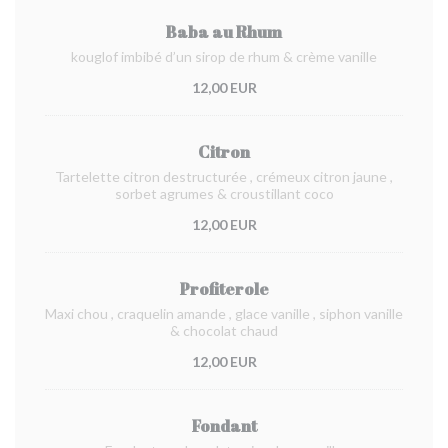
Baba au Rhum
kouglof imbibé d’un sirop de rhum & crème vanille
12,00 EUR
Citron
Tartelette citron destructurée , crémeux citron jaune ,
sorbet agrumes & croustillant coco
12,00 EUR
Profiterole
Maxi chou , craquelin amande , glace vanille , siphon vanille
& chocolat chaud
12,00 EUR
Fondant