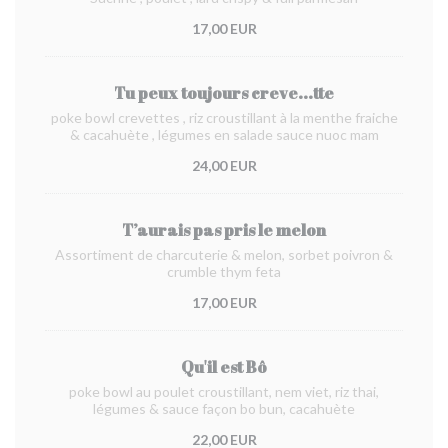
17,00 EUR
Tu peux toujours creve...tte
poke bowl crevettes , riz croustillant à la menthe fraiche
& cacahuète , légumes en salade sauce nuoc mam
24,00 EUR
T’aurais pas pris le melon
Assortiment de charcuterie & melon, sorbet poivron &
crumble thym feta
17,00 EUR
Qu'il est Bô
poke bowl au poulet croustillant, nem viet, riz thai,
légumes & sauce façon bo bun, cacahuète
22,00 EUR