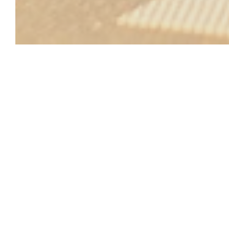
Le bistrot des coc
Le Bistrot Fusion Branché 
Le bistrot des cocottes propose une cuisine moderne
plein cœur de Strasbourg et porté par une équipe 
restaurant vous accueille dans une ambiance chale