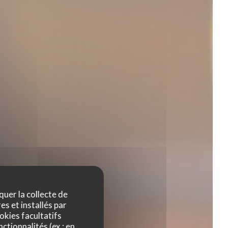
quer la collecte de
es et installés par
okies facultatifs
ctionnalités (ex : en