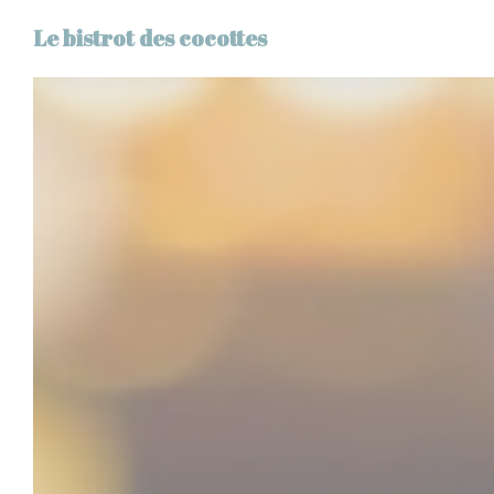
Personnalisation de vos choix en matière de cookies
Le bistrot des cocottes