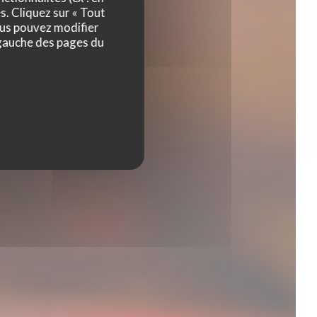
es
s. Cliquez sur « Tout
ous pouvez modifier
 gauche des pages du