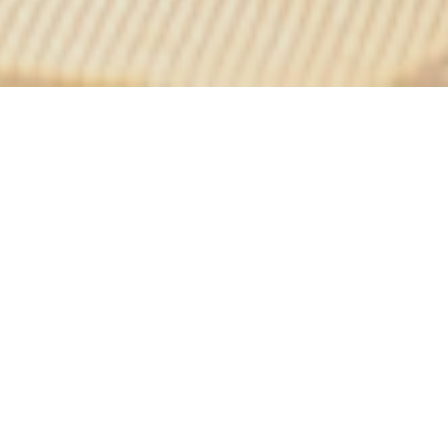
ottes
!
 et inventive. Situé en
jeune et dynamique, le
ureuse et décontractée.