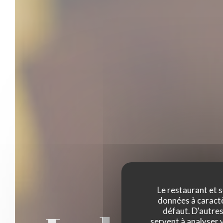
Le restaurant et s
données à caractèr
défaut. D'autres
servent à analyser v