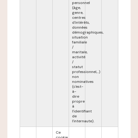
personnel
(âge,
genre,
centres
d'intérêts,
données
démographiques,
situation
familiale
/
maritale,
activité
/
statut
professionnel,...)
non
nominatives
(c'est-
à-
dire
propre
à
l'identifiant
de
l'internaute).
Ce
cookie