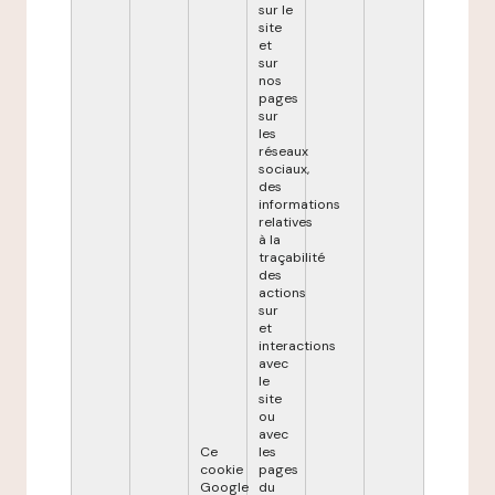
sur le
site
et
sur
nos
pages
sur
les
réseaux
sociaux,
des
informations
relatives
à la
traçabilité
des
actions
sur
et
interactions
avec
le
site
ou
avec
Ce
les
cookie
pages
Google
du