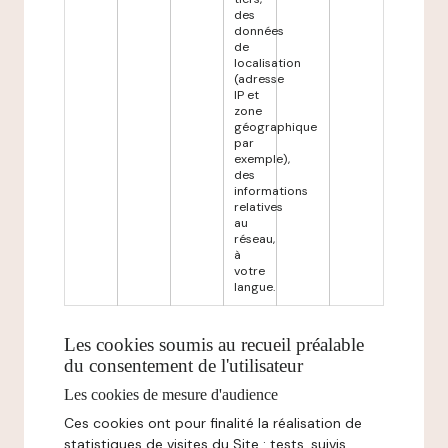
des
données
de
localisation
(adresse
IP et
zone
géographique
par
exemple),
des
informations
relatives
au
réseau,
à
votre
langue.
Les cookies soumis au recueil préalable
du consentement de l'utilisateur
Les cookies de mesure d'audience
Ces cookies ont pour finalité la réalisation de
statistiques de visites du Site : tests, suivis,