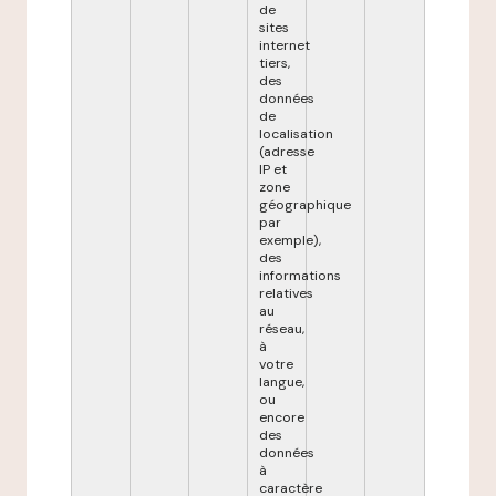
de
sites
internet
tiers,
des
données
de
localisation
(adresse
IP et
zone
géographique
par
exemple),
des
informations
relatives
au
réseau,
à
votre
langue,
ou
encore
des
données
à
caractère