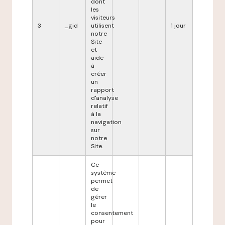
dont
les
visiteurs
3
_gid
utilisent
1 jour
notre
Site
et
aide
à
créer
un
rapport
d'analyse
relatif
à la
navigation
sur
notre
Site.
Ce
système
permet
de
gérer
le
consentement
pour