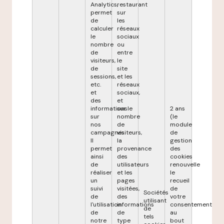
Analytics,
restaurant
permet
sur
de
les
calculer
réseaux
le
sociaux
nombre
ou
de
entre
visiteurs,
le
de
site
sessions,
et les
etc.
réseaux
et
sociaux,
des
et
informations
sur le
2 ans
sur
nombre
(le
nos
de
module
campagnes.
visiteurs,
de
Il
la
gestion
permet
provenance
des
ainsi
des
cookies
de
utilisateurs
renouvelle
réaliser
et les
le
un
pages
recueil
suivi
visitées,
de
Sociétés
de
des
votre
utilisant
l'utilisation
informations
consentement
de
de
de
au
tels
notre
type
bout