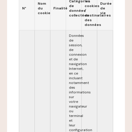
Catégories
les
Nom
Durée
de
cookies
N°
du
Finalité
de
données
/
cookie
vie
collectées
destinataires
des
données
Données
de
session,
de
connexion
et de
navigation
Internet,
en ce
incluant
notamment
des
informations
sur
votre
navigateur
ou
terminal
et
leur
configuration