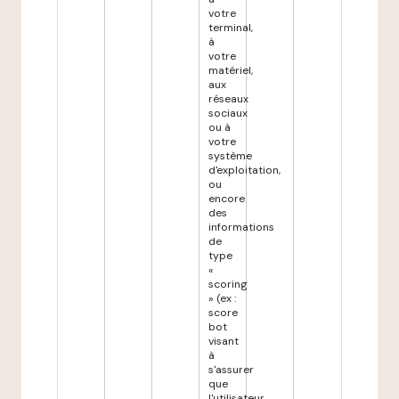
votre
terminal,
à
votre
matériel,
aux
réseaux
sociaux
ou à
votre
système
d'exploitation,
ou
encore
des
informations
de
type
«
scoring
» (ex :
score
bot
visant
à
s'assurer
que
l'utilisateur