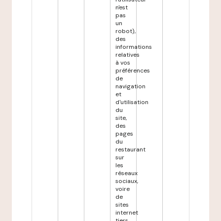
n'est
pas
un
robot),
des
informations
relatives
à vos
préférences
de
navigation
et
d'utilisation
du
site,
des
pages
du
restaurant
sur
les
réseaux
sociaux,
voire
de
sites
internet
tiers,