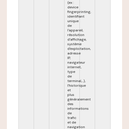
(ex :
device
fingerprinting,
identifiant
unique
de
l'appareil,
résolution
d'affichage,
système
d'exploitation,
adresse
IP,
navigateur
internet,
type
de
terminal,...),
l'historique
et
plus
généralement
des
informations
de
trafic
et de
navigation