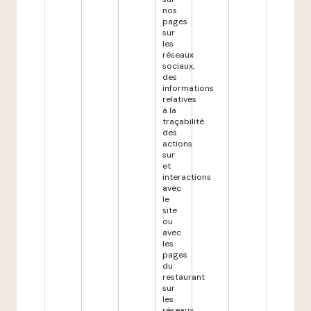
nos
pages
sur
les
réseaux
sociaux,
des
informations
relatives
à la
traçabilité
des
actions
sur
et
interactions
avec
le
site
ou
avec
les
pages
du
restaurant
sur
les
réseaux