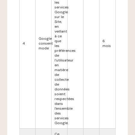
les
services
Google
sur le
Site,
en
veillant
à ce
Google
que
6
4
consent
les
mois
mode
préférences
de
l'utilisateur
en
matière
de
collecte
de
données
soient
respectées
dans
l'ensemble
des
services
Google.
Ce