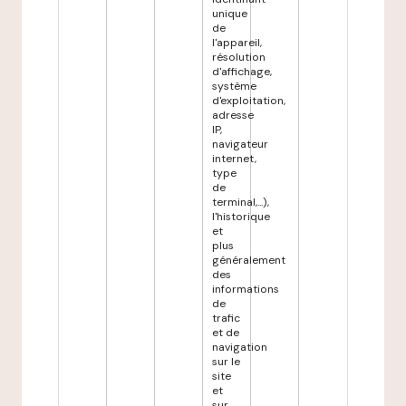
unique
de
l'appareil,
résolution
d'affichage,
système
d'exploitation,
adresse
IP,
navigateur
internet,
type
de
terminal,...),
l'historique
et
plus
généralement
des
informations
de
trafic
et de
navigation
sur le
site
et
sur