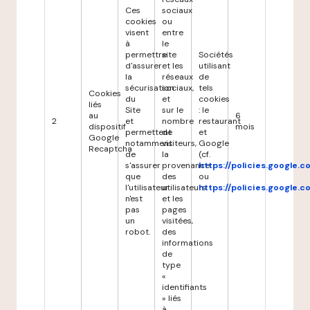
Ces
sociaux
cookies
ou
visent
entre
à
le
permettre
site
Sociétés
d'assurer
et les
utilisant
la
réseaux
de
sécurisation
sociaux,
tels
Cookies
du
et
cookies
liés
Site
sur le
: le
au
6
2
et
nombre
restaurant
dispositif
mois
permettent
de
et
Google
notamment
visiteurs,
Google
Recaptcha
de
la
(cf.
s'assurer
provenance
https://policies.google.
que
des
ou
l'utilisateur
utilisateurs
https://policies.google.
n'est
et les
pas
pages
un
visitées,
robot.
des
informations
de
type
«
identifiants
» liés
à