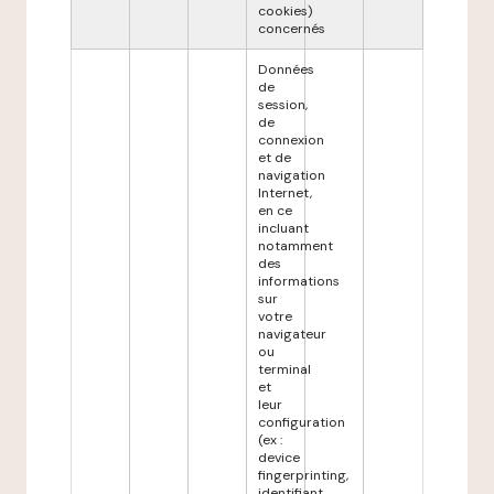
cookies)
concernés
Données
de
session,
de
connexion
et de
navigation
Internet,
en ce
incluant
notamment
des
informations
sur
votre
navigateur
ou
terminal
et
leur
configuration
(ex :
device
fingerprinting,
identifiant