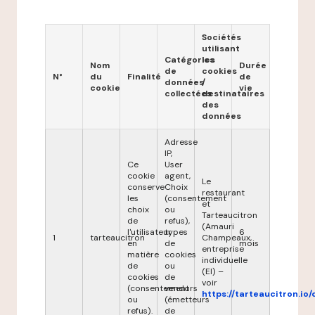
Sociétés
utilisant
Catégories
les
Nom
Durée
de
cookies
N°
du
Finalité
de
données
/
cookie
vie
collectées
destinataires
des
données
Adresse
IP,
Ce
User
cookie
agent,
Le
conserve
Choix
restaurant
les
(consentement
et
choix
ou
Tarteaucitron
de
refus),
(Amauri
l'utilisateur
types
6
1
tarteaucitron
Champeaux,
en
de
mois
entreprise
matière
cookies
individuelle
de
ou
(EI) –
cookies
de
voir
(consentement
vendors
https://tarteaucitron.io/
ou
(émetteurs
refus).
de