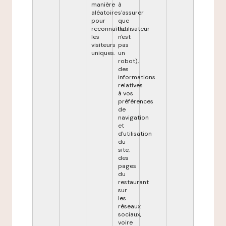
manière
à
aléatoire
s'assurer
pour
que
reconnaître
l'utilisateur
les
n'est
visiteurs
pas
uniques.
un
robot),
des
informations
relatives
à vos
préférences
de
navigation
et
d'utilisation
du
site,
des
pages
du
restaurant
sur
les
réseaux
sociaux,
voire