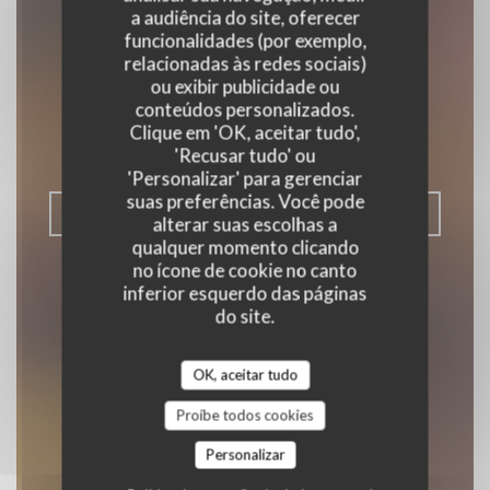
a audiência do site, oferecer
funcionalidades (por exemplo,
Le bistrot des
relacionadas às redes sociais)
ou exibir publicidade ou
cocottes
conteúdos personalizados.
Clique em 'OK, aceitar tudo',
|
STRASBOURG
'Recusar tudo' ou
'Personalizar' para gerenciar
suas preferências. Você pode
RESERVAR UMA MESA
alterar suas escolhas a
qualquer momento clicando
no ícone de cookie no canto
inferior esquerdo das páginas
do site.
OK, aceitar tudo
Proíbe todos cookies
Personalizar