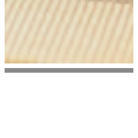
Le bistrot des cocottes
É em Estrasburgo, bem no centro da cidade, que
você abre