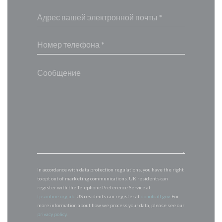
In accordance with data protection regulations, you have the right
to opt out of marketing communications. UK residents can
register with the Telephone Preference Service at
tpsonline.org.uk
. US residents can register at
donotcall.gov
. For
more information about how we process your data, please see our
privacy policy
.