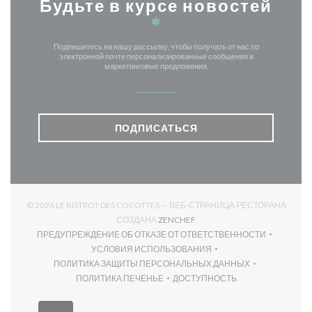
Будьте в курсе новостей
*
Подпишитесь на нашу рассылку, чтобы получать от нас по
электронной почте персонализированные сообщения и
маркетинговые предложения.
ПОДПИСАТЬСЯ
© 2026 LE BISTROT DES COCOTTES — ВЕБ-СТРАНИЦА РЕСТОРАНА
((ОТКРЫВАЕТСЯ В НОВОМ О
СОЗДАНА
ZENCHEF
ПРЕДУПРЕЖДЕНИЕ ОБ ОТКАЗЕ ОТ ОТВЕТСТВЕННОСТИ
((ОТКРЫВАЕТСЯ В НОВОМ ОКНЕ))
УСЛОВИЯ ИСПОЛЬЗОВАНИЯ
((ОТКРЫВАЕТСЯ В НОВОМ ОКНЕ))
ПОЛИТИКА ЗАЩИТЫ ПЕРСОНАЛЬНЫХ ДАННЫХ
((ОТКРЫВАЕТСЯ В НОВОМ ОКНЕ))
ПОЛИТИКА ПЕЧЕНЬЕ
ДОСТУПНОСТЬ
((ОТКРЫВАЕТСЯ В НОВОМ ОКНЕ))
((ОТКРЫВАЕТСЯ В НОВОМ