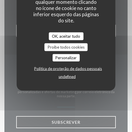
Contacte-nos
qualquer momento clicando
no ícone de cookie no canto
inferior esquerdo das páginas
do site.
RESERVAR UMA MESA
OK, aceitar tudo
Proíbe todos cookies
Personalizar
Mantenha-se atualizado
Política de proteção de dados pessoais
*
undefined
Subscrever a nossa newsletter para receber comunicações
personalizadas e ofertas de marketing por correio eletrónico da
nossa parte.
SUBSCREVER