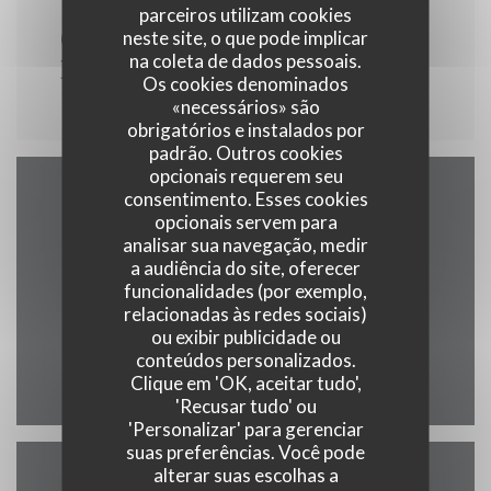
TODOS OS DIAS DO 11H00 NO 16H00
parceiros utilizam cookies
COMMANDEZ À EMPORTER ET
neste site, o que pode implicar
na coleta de dados pessoais.
EN LIVRAISON !
Os cookies denominados
«necessários» são
obrigatórios e instalados por
padrão. Outros cookies
opcionais requerem seu
consentimento. Esses cookies
Mapa e Contacto
opcionais servem para
analisar sua navegação, medir
a audiência do site, oferecer
funcionalidades (por exemplo,
relacionadas às redes sociais)
((abre numa nov
5, rue du saumon 67000 Strasbourg
ou exibir publicidade ou
conteúdos personalizados.
03 67 07 09 38
Clique em 'OK, aceitar tudo',
'Recusar tudo' ou
'Personalizar' para gerenciar
suas preferências. Você pode
alterar suas escolhas a